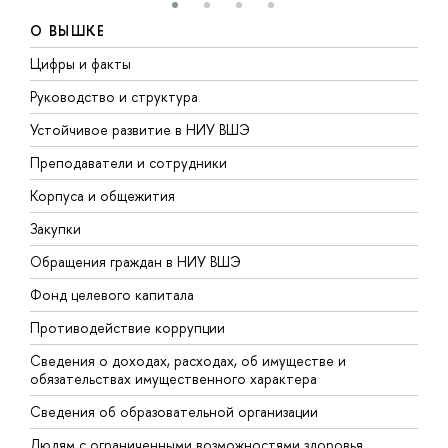
О ВЫШКЕ
Цифры и факты
Л
Руководство и структура
Д
Устойчивое развитие в НИУ ВШЭ
О
Преподаватели и сотрудники
П
Корпуса и общежития
В
Закупки
П
Обращения граждан в НИУ ВШЭ
А
Фонд целевого капитала
Д
Противодействие коррупции
Ц
Сведения о доходах, расходах, об имуществе и
Б
обязательствах имущественного характера
О
Сведения об образовательной организации
О
Людям с ограниченными возможностями здоровья