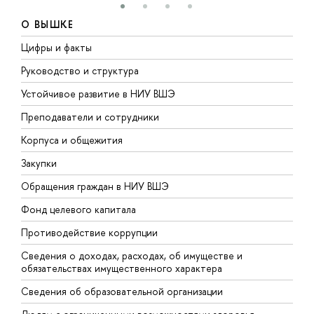
О ВЫШКЕ
Цифры и факты
Л
Руководство и структура
Д
Устойчивое развитие в НИУ ВШЭ
О
Преподаватели и сотрудники
П
Корпуса и общежития
В
Закупки
П
Обращения граждан в НИУ ВШЭ
А
Фонд целевого капитала
Д
Противодействие коррупции
Ц
Сведения о доходах, расходах, об имуществе и
Б
обязательствах имущественного характера
О
Сведения об образовательной организации
О