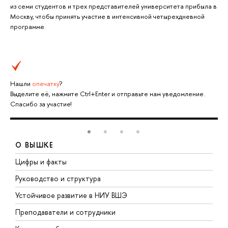
из семи студентов и трех представителей университета прибыла в
Москву, чтобы принять участие в интенсивной четырехдневной
программе.
Нашли
опечатку
?
Выделите её, нажмите Ctrl+Enter и отправьте нам уведомление.
Спасибо за участие!
О ВЫШКЕ
Цифры и факты
Л
Руководство и структура
Д
Устойчивое развитие в НИУ ВШЭ
О
Преподаватели и сотрудники
П