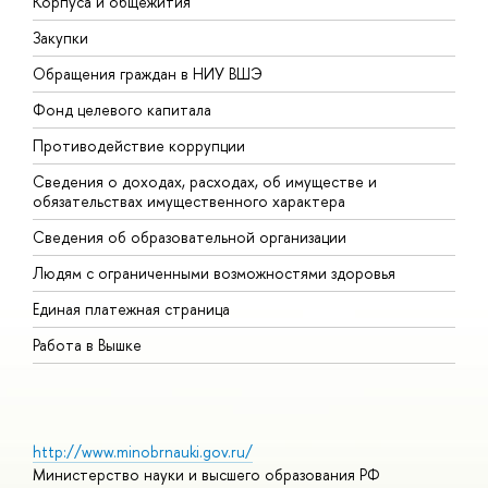
Корпуса и общежития
В
Закупки
П
Обращения граждан в НИУ ВШЭ
А
Фонд целевого капитала
Д
Противодействие коррупции
Ц
Сведения о доходах, расходах, об имуществе и
Б
обязательствах имущественного характера
О
Сведения об образовательной организации
О
Людям с ограниченными возможностями здоровья
Единая платежная страница
Работа в Вышке
http://www.minobrnauki.gov.ru/
Министерство науки и высшего образования РФ