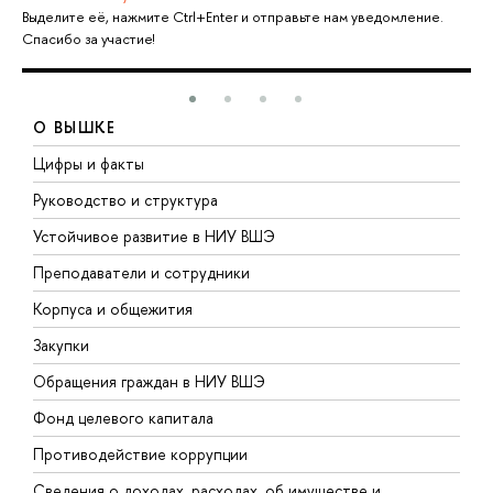
Выделите её, нажмите Ctrl+Enter и отправьте нам уведомление.
Спасибо за участие!
О ВЫШКЕ
Цифры и факты
Л
Руководство и структура
Д
Устойчивое развитие в НИУ ВШЭ
О
Преподаватели и сотрудники
П
Корпуса и общежития
В
Закупки
П
Обращения граждан в НИУ ВШЭ
А
Фонд целевого капитала
Д
Противодействие коррупции
Ц
Сведения о доходах, расходах, об имуществе и
Б