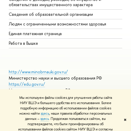
обязательствах имущественного характера
О
Сведения об образовательной организации
О
Людям с ограниченными возможностями здоровья
Единая платежная страница
Работа в Вышке
http://www.minobrnauki.gov.ru/
Министерство науки и высшего образования РФ
https://edu.gov.ru/
Министерство просвещения РФ
https://elearning.hse.ru/mooc
Мы используем файлы cookies для улучшения работы сайта
Массовые открытые онлайн-курсы
НИУ ВШЭ и большего удобства его использования. Более
подробную информацию об использовании файлов cookies
можно найти
здесь
, наши правила обработки персональных
данных –
здесь
. Продолжая пользоваться сайтом, вы
✖
© НИУ ВШЭ 1993–2026
Адреса и контакты
Условия
подтверждаете, что были проинформированы об
использования материалов
Политика конфиденциальности
Карта
использовании файлов cookies сайтом НИУ ВШЭ и согласны