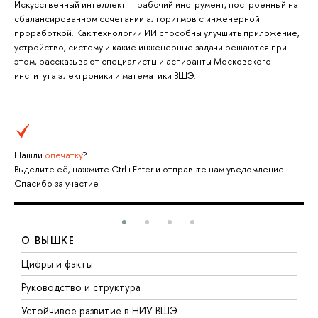
Искусственный интеллект — рабочий инструмент, построенный на
сбалансированном сочетании алгоритмов с инженерной
проработкой. Как технологии ИИ способны улучшить приложение,
устройство, систему и какие инженерные задачи решаются при
этом, рассказывают специалисты и аспиранты Московского
института электроники и математики ВШЭ.
Нашли
опечатку
?
Выделите её, нажмите Ctrl+Enter и отправьте нам уведомление.
Спасибо за участие!
О ВЫШКЕ
Цифры и факты
Л
Руководство и структура
Д
Устойчивое развитие в НИУ ВШЭ
О