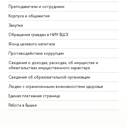
Преподаватели и сотрудники
П
Корпуса и общежития
В
Закупки
П
Обращения граждан в НИУ ВШЭ
А
Фонд целевого капитала
Д
Противодействие коррупции
Ц
Сведения о доходах, расходах, об имуществе и
Б
обязательствах имущественного характера
О
Сведения об образовательной организации
О
Людям с ограниченными возможностями здоровья
Единая платежная страница
Работа в Вышке