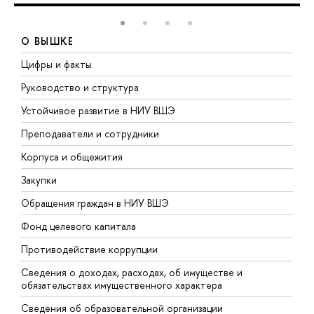
О ВЫШКЕ
Цифры и факты
Л
Руководство и структура
Д
Устойчивое развитие в НИУ ВШЭ
О
Преподаватели и сотрудники
П
Корпуса и общежития
В
Закупки
П
Обращения граждан в НИУ ВШЭ
А
Фонд целевого капитала
Д
Противодействие коррупции
Ц
Сведения о доходах, расходах, об имуществе и
Б
обязательствах имущественного характера
О
Сведения об образовательной организации