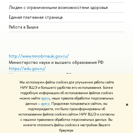
О
Людям с ограниченными возможностями здоровья
Единая платежная страница
Работа в Вышке
http://www.minobrnauki.gov.ru/
Министерство науки и высшего образования РФ
https://edu.gov.ru/
Министерство просвещения РФ
https://elearning.hse.ru/mooc
Мы используем файлы cookies для улучшения работы сайта
Массовые открытые онлайн-курсы
НИУ ВШЭ и большего удобства его использования. Более
подробную информацию об использовании файлов cookies
можно найти
здесь
, наши правила обработки персональных
данных –
здесь
. Продолжая пользоваться сайтом, вы
✖
© НИУ ВШЭ 1993–2026
Адреса и контакты
Условия
подтверждаете, что были проинформированы об
использования материалов
Политика конфиденциальности
Карта
использовании файлов cookies сайтом НИУ ВШЭ и согласны
сайта
с нашими правилами обработки персональных данных. Вы
Шрифты HSE Sans и HSE Slab разработаны в
Школе дизайна НИУ
можете отключить файлы cookies в настройках Вашего
ВШЭ
браузера.