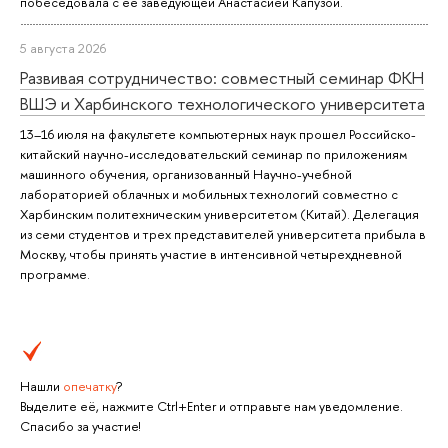
побеседовала с ее заведующей Анастасией Капузой.
5 августа 2026
Развивая сотрудничество: совместный семинар ФКН
ВШЭ и Харбинского технологического университета
13–16 июля на факультете компьютерных наук прошел Российско-
китайский научно-исследовательский семинар по приложениям
машинного обучения, организованный Научно-учебной
лабораторией облачных и мобильных технологий совместно с
Харбинским политехническим университетом (Китай). Делегация
из семи студентов и трех представителей университета прибыла в
Москву, чтобы принять участие в интенсивной четырехдневной
программе.
Нашли
опечатку
?
Выделите её, нажмите Ctrl+Enter и отправьте нам уведомление.
Спасибо за участие!