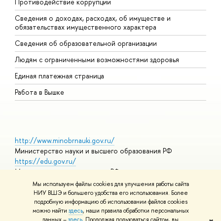
Противодействие коррупции
Ц
Сведения о доходах, расходах, об имуществе и
Б
обязательствах имущественного характера
О
Сведения об образовательной организации
О
Людям с ограниченными возможностями здоровья
Единая платежная страница
Работа в Вышке
http://www.minobrnauki.gov.ru/
Министерство науки и высшего образования РФ
https://edu.gov.ru/
Министерство просвещения РФ
https://elearning.hse.ru/mooc
Мы используем файлы cookies для улучшения работы сайта
Массовые открытые онлайн-курсы
НИУ ВШЭ и большего удобства его использования. Более
подробную информацию об использовании файлов cookies
можно найти
здесь
, наши правила обработки персональных
данных –
здесь
. Продолжая пользоваться сайтом, вы