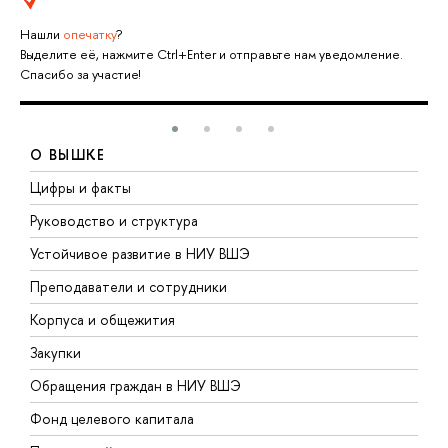
Нашли
опечатку
?
Выделите её, нажмите Ctrl+Enter и отправьте нам уведомление.
Спасибо за участие!
О ВЫШКЕ
Цифры и факты
Л
Руководство и структура
Д
Устойчивое развитие в НИУ ВШЭ
О
Преподаватели и сотрудники
П
Корпуса и общежития
В
Закупки
П
Обращения граждан в НИУ ВШЭ
А
Фонд целевого капитала
Д