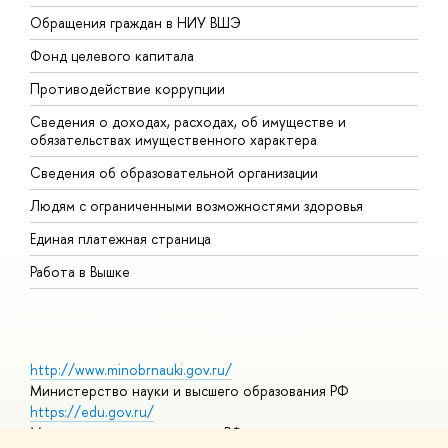
Обращения граждан в НИУ ВШЭ
А
Фонд целевого капитала
Д
Противодействие коррупции
Ц
Сведения о доходах, расходах, об имуществе и
Б
обязательствах имущественного характера
О
Сведения об образовательной организации
О
Людям с ограниченными возможностями здоровья
Единая платежная страница
Работа в Вышке
http://www.minobrnauki.gov.ru/
Министерство науки и высшего образования РФ
https://edu.gov.ru/
Министерство просвещения РФ