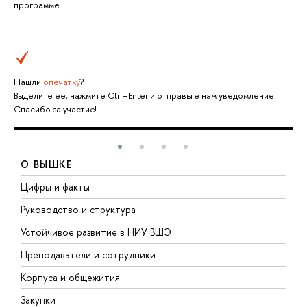
программе.
Нашли
опечатку
?
Выделите её, нажмите Ctrl+Enter и отправьте нам уведомление.
Спасибо за участие!
О ВЫШКЕ
Цифры и факты
Л
Руководство и структура
Д
Устойчивое развитие в НИУ ВШЭ
О
Преподаватели и сотрудники
П
Корпуса и общежития
В
Закупки
П