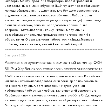
Эксперты Международной лаборатории проектирования и
исследований в онлайн-обучении ВШЭ изучают и разрабатывают
методы образования, предполагающие большую вовлеченность
студентов и школьников в процесс обучения. Лаборатория
активно исследует поведение учащихся через их цифровые следы
в онлайн-системах, отношение педагогов к применению
современных технологий и коммуникаций в обучении и
разрабатывает принципы продуктивного применения ИИ в
образовании. О деятельности лаборатории «Вышка.Главное»
побеседовала с ее заведующей Анастасией Капузой.
5 августа 2026
Развивая сотрудничество: совместный семинар ФКН
ВШЭ и Харбинского технологического университета
13–16 июля на факультете компьютерных наук прошел Российско-
китайский научно-исследовательский семинар по приложениям
машинного обучения, организованный Научно-учебной
лабораторией облачных и мобильных технологий совместно с
Харбинским политехническим университетом (Китай). Делегация
из семи студентов и трех представителей университета прибыла в
Москву, чтобы принять участие в интенсивной четырехдневной