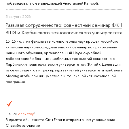
побеседовала с ее заведующей Анастасией Капузой.
5 августа 2026
Развивая сотрудничество: совместный семинар ФКН
ВШЭ и Харбинского технологического университета
13–16 июля на факультете компьютерных наук прошел Российско-
китайский научно-исследовательский семинар по приложениям
машинного обучения, организованный Научно-учебной
лабораторией облачных и мобильных технологий совместно с
Харбинским политехническим университетом (Китай). Делегация
из семи студентов и трех представителей университета прибыла в
Москву, чтобы принять участие в интенсивной четырехдневной
программе.
Нашли
опечатку
?
Выделите её, нажмите Ctrl+Enter и отправьте нам уведомление.
Спасибо за участие!