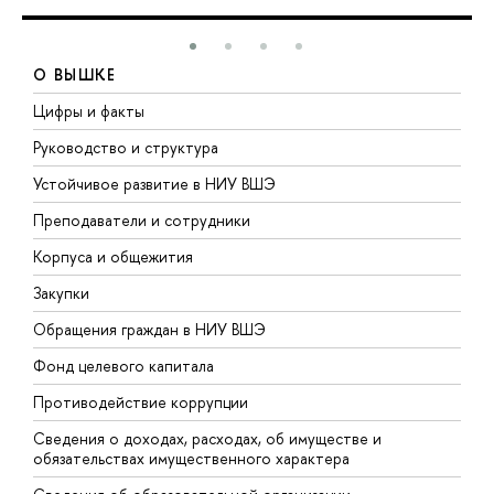
О ВЫШКЕ
Цифры и факты
Л
Руководство и структура
Д
Устойчивое развитие в НИУ ВШЭ
О
Преподаватели и сотрудники
П
Корпуса и общежития
В
Закупки
П
Обращения граждан в НИУ ВШЭ
А
Фонд целевого капитала
Д
Противодействие коррупции
Ц
Сведения о доходах, расходах, об имуществе и
Б
обязательствах имущественного характера
О