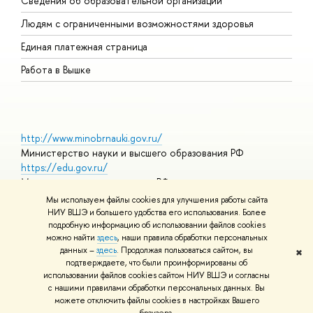
Сведения об образовательной организации
О
Людям с ограниченными возможностями здоровья
Единая платежная страница
Работа в Вышке
http://www.minobrnauki.gov.ru/
Министерство науки и высшего образования РФ
https://edu.gov.ru/
Министерство просвещения РФ
https://elearning.hse.ru/mooc
Мы используем файлы cookies для улучшения работы сайта
Массовые открытые онлайн-курсы
НИУ ВШЭ и большего удобства его использования. Более
подробную информацию об использовании файлов cookies
можно найти
здесь
, наши правила обработки персональных
данных –
здесь
. Продолжая пользоваться сайтом, вы
✖
© НИУ ВШЭ 1993–2026
Адреса и контакты
Условия
подтверждаете, что были проинформированы об
использования материалов
Политика конфиденциальности
Карта
использовании файлов cookies сайтом НИУ ВШЭ и согласны
сайта
с нашими правилами обработки персональных данных. Вы
Шрифты HSE Sans и HSE Slab разработаны в
Школе дизайна НИУ
можете отключить файлы cookies в настройках Вашего
ВШЭ