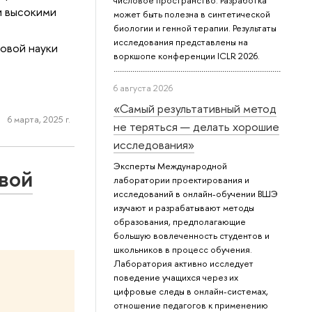
числовое пространство. Разработка
и высокими
может быть полезна в синтетической
биологии и генной терапии. Результаты
исследования представлены на
овой науки
воркшопе конференции ICLR 2026.
6 августа 2026
«Самый результативный метод
6 марта, 2025 г.
не теряться — делать хорошие
исследования»
Эксперты Международной
вой
лаборатории проектирования и
исследований в онлайн-обучении ВШЭ
изучают и разрабатывают методы
образования, предполагающие
большую вовлеченность студентов и
школьников в процесс обучения.
Лаборатория активно исследует
поведение учащихся через их
цифровые следы в онлайн-системах,
отношение педагогов к применению