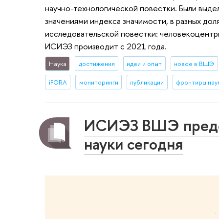
научно-технологической повестки. Были выдел
значениями индекса значимости, в разных до
исследовательской повестки: человекоцентр
ИСИЭЗ производит с 2021 года.
Наука
достижения
идеи и опыт
новое в ВШЭ
iFORA
мониторинги
публикации
фронтиры нау
ИСИЭЗ ВШЭ предст
науки сегодня