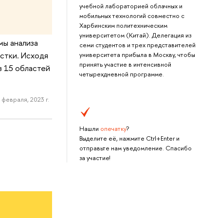
учебной лабораторией облачных и
мобильных технологий совместно с
Харбинским политехническим
университетом (Китай). Делегация из
мы анализа
семи студентов и трех представителей
стки. Исходя
университета прибыла в Москву, чтобы
принять участие в интенсивной
з 15 областей
четырехдневной программе.
 февраля, 2023 г.
Нашли
опечатку
?
Выделите её, нажмите Ctrl+Enter и
отправьте нам уведомление. Спасибо
за участие!