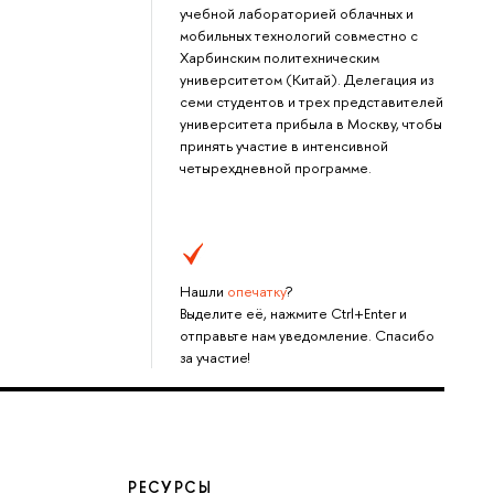
учебной лабораторией облачных и
мобильных технологий совместно с
Харбинским политехническим
университетом (Китай). Делегация из
семи студентов и трех представителей
университета прибыла в Москву, чтобы
принять участие в интенсивной
четырехдневной программе.
Нашли
опечатку
?
Выделите её, нажмите Ctrl+Enter и
отправьте нам уведомление. Спасибо
за участие!
РЕСУРСЫ