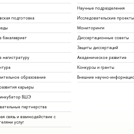
Научные подразделения
вская подготовка
Исследовательские проекты
иады
Мониторинги
в бакалавриат
Диссертационные советы
Защиты диссертаций
в магистратуру
Академическое развитие
нтура
Конкурсы и гранты
ительное образование
Внешние научно-информаци
развития карьеры
-инкубатор ВШЭ
вательные партнерства
ая связь и взаимодействие с
телями услуг