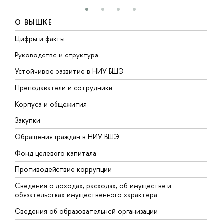
О ВЫШКЕ
Цифры и факты
Л
Руководство и структура
Д
Устойчивое развитие в НИУ ВШЭ
О
Преподаватели и сотрудники
П
Корпуса и общежития
В
Закупки
П
Обращения граждан в НИУ ВШЭ
А
Фонд целевого капитала
Д
Противодействие коррупции
Ц
Сведения о доходах, расходах, об имуществе и
Б
обязательствах имущественного характера
О
Сведения об образовательной организации
О