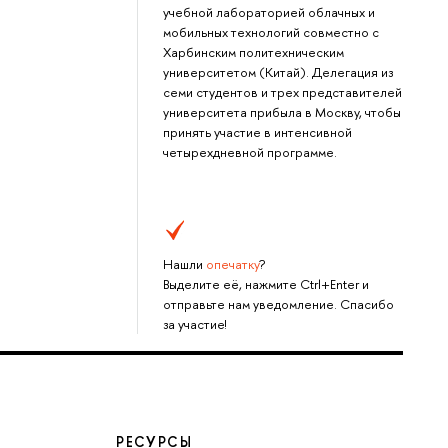
учебной лабораторией облачных и
мобильных технологий совместно с
Харбинским политехническим
университетом (Китай). Делегация из
семи студентов и трех представителей
университета прибыла в Москву, чтобы
принять участие в интенсивной
четырехдневной программе.
Нашли
опечатку
?
Выделите её, нажмите Ctrl+Enter и
отправьте нам уведомление. Спасибо
за участие!
РЕСУРСЫ