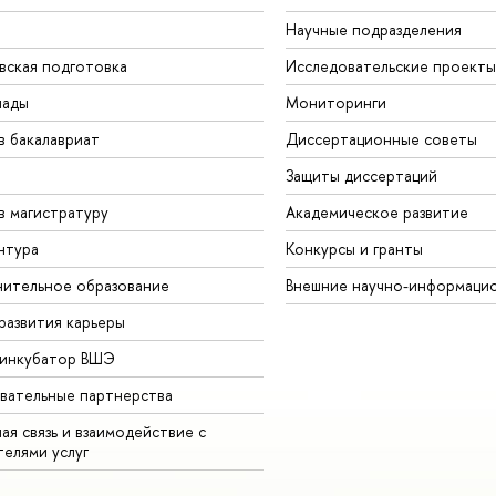
Научные подразделения
вская подготовка
Исследовательские проекты
иады
Мониторинги
в бакалавриат
Диссертационные советы
Защиты диссертаций
в магистратуру
Академическое развитие
нтура
Конкурсы и гранты
ительное образование
Внешние научно-информаци
развития карьеры
-инкубатор ВШЭ
вательные партнерства
ая связь и взаимодействие с
телями услуг