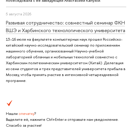
побеседовала с ее заведующей Анастасией Капузой.
5 августа 2026
Развивая сотрудничество: совместный семинар ФКН
ВШЭ и Харбинского технологического университета
13–16 июля на факультете компьютерных наук прошел Российско-
китайский научно-исследовательский семинар по приложениям
машинного обучения, организованный Научно-учебной
лабораторией облачных и мобильных технологий совместно с
Харбинским политехническим университетом (Китай). Делегация
из семи студентов и трех представителей университета прибыла в
Москву, чтобы принять участие в интенсивной четырехдневной
программе.
Нашли
опечатку
?
Выделите её, нажмите Ctrl+Enter и отправьте нам уведомление.
Спасибо за участие!