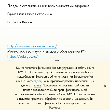
О
Людям с ограниченными возможностями здоровья
Единая платежная страница
Работа в Вышке
http://www.minobrnauki.gov.ru/
Министерство науки и высшего образования РФ
https://edu.gov.ru/
Министерство просвещения РФ
https://elearning.hse.ru/mooc
Мы используем файлы cookies для улучшения работы сайта
Массовые открытые онлайн-курсы
НИУ ВШЭ и большего удобства его использования. Более
подробную информацию об использовании файлов cookies
можно найти
здесь
, наши правила обработки персональных
данных –
здесь
. Продолжая пользоваться сайтом, вы
✖
© НИУ ВШЭ 1993–2026
Адреса и контакты
Условия
подтверждаете, что были проинформированы об
использования материалов
Политика конфиденциальности
Карта
использовании файлов cookies сайтом НИУ ВШЭ и согласны
сайта
с нашими правилами обработки персональных данных. Вы
Шрифты HSE Sans и HSE Slab разработаны в
Школе дизайна НИУ
можете отключить файлы cookies в настройках Вашего
ВШЭ
браузера.
Редактору