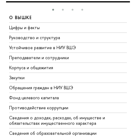
О ВЫШКЕ
Цифры и факты
Л
Руководство и структура
Д
Устойчивое развитие в НИУ ВШЭ
О
Преподаватели и сотрудники
П
Корпуса и общежития
В
Закупки
П
Обращения граждан в НИУ ВШЭ
А
Фонд целевого капитала
Д
Противодействие коррупции
Ц
Сведения о доходах, расходах, об имуществе и
Б
обязательствах имущественного характера
О
Сведения об образовательной организации