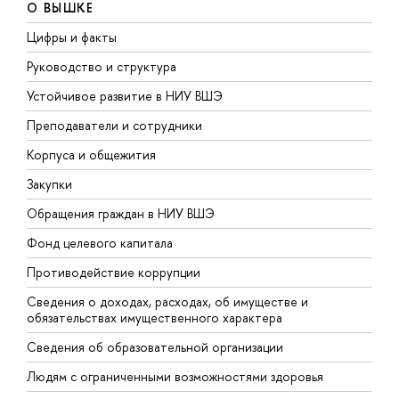
О ВЫШКЕ
Цифры и факты
Л
Руководство и структура
Д
Устойчивое развитие в НИУ ВШЭ
О
Преподаватели и сотрудники
П
Корпуса и общежития
В
Закупки
П
Обращения граждан в НИУ ВШЭ
А
Фонд целевого капитала
Д
Противодействие коррупции
Ц
Сведения о доходах, расходах, об имуществе и
Б
обязательствах имущественного характера
О
Сведения об образовательной организации
О
Людям с ограниченными возможностями здоровья