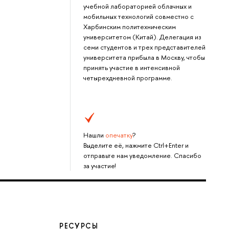
учебной лабораторией облачных и
мобильных технологий совместно с
Харбинским политехническим
университетом (Китай). Делегация из
семи студентов и трех представителей
университета прибыла в Москву, чтобы
принять участие в интенсивной
четырехдневной программе.
Нашли
опечатку
?
Выделите её, нажмите Ctrl+Enter и
отправьте нам уведомление. Спасибо
за участие!
РЕСУРСЫ