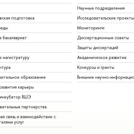
Научные подразделения
вская подготовка
Исследовательские проекты
иады
Мониторинги
в бакалавриат
Диссертационные советы
Защиты диссертаций
в магистратуру
Академическое развитие
нтура
Конкурсы и гранты
ительное образование
Внешние научно-информаци
развития карьеры
-инкубатор ВШЭ
вательные партнерства
ая связь и взаимодействие с
телями услуг