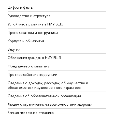
Цифры и факты
Л
Руководство и структура
Д
Устойчивое развитие в НИУ ВШЭ
О
Преподаватели и сотрудники
П
Корпуса и общежития
В
Закупки
П
Обращения граждан в НИУ ВШЭ
А
Фонд целевого капитала
Д
Противодействие коррупции
Ц
Сведения о доходах, расходах, об имуществе и
Б
обязательствах имущественного характера
О
Сведения об образовательной организации
О
Людям с ограниченными возможностями здоровья
Единая платежная страница