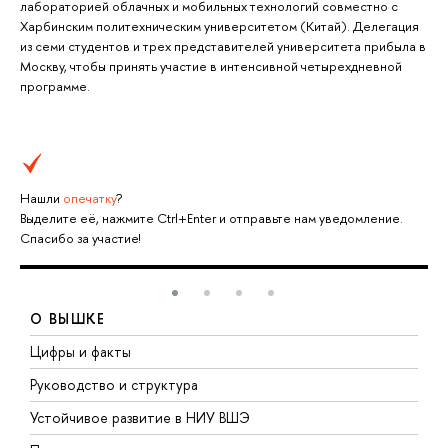
лабораторией облачных и мобильных технологий совместно с
Харбинским политехническим университетом (Китай). Делегация
из семи студентов и трех представителей университета прибыла в
Москву, чтобы принять участие в интенсивной четырехдневной
программе.
Нашли
опечатку
?
Выделите её, нажмите Ctrl+Enter и отправьте нам уведомление.
Спасибо за участие!
О ВЫШКЕ
Цифры и факты
Л
Руководство и структура
Д
Устойчивое развитие в НИУ ВШЭ
О