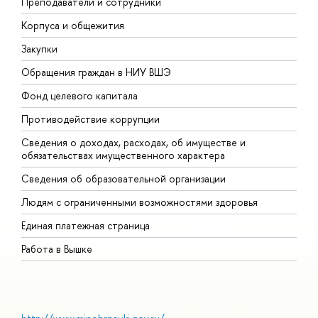
Преподаватели и сотрудники
П
Корпуса и общежития
В
Закупки
П
Обращения граждан в НИУ ВШЭ
А
Фонд целевого капитала
Д
Противодействие коррупции
Ц
Сведения о доходах, расходах, об имуществе и
Б
обязательствах имущественного характера
О
Сведения об образовательной организации
О
Людям с ограниченными возможностями здоровья
Единая платежная страница
Работа в Вышке