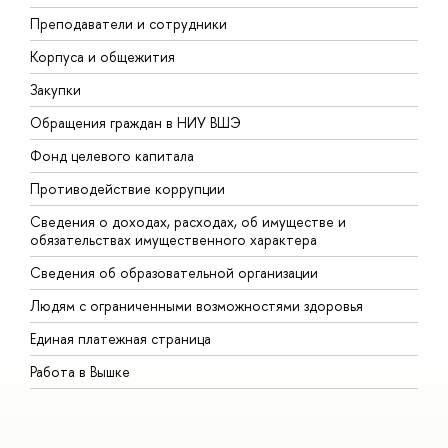
Преподаватели и сотрудники
П
Корпуса и общежития
В
Закупки
П
Обращения граждан в НИУ ВШЭ
А
Фонд целевого капитала
Д
Противодействие коррупции
Ц
Сведения о доходах, расходах, об имуществе и
Б
обязательствах имущественного характера
О
Сведения об образовательной организации
О
Людям с ограниченными возможностями здоровья
Единая платежная страница
Работа в Вышке