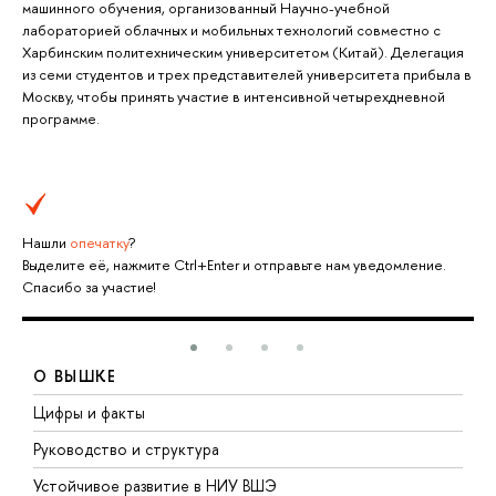
машинного обучения, организованный Научно-учебной
лабораторией облачных и мобильных технологий совместно с
Харбинским политехническим университетом (Китай). Делегация
из семи студентов и трех представителей университета прибыла в
Москву, чтобы принять участие в интенсивной четырехдневной
программе.
Нашли
опечатку
?
Выделите её, нажмите Ctrl+Enter и отправьте нам уведомление.
Спасибо за участие!
О ВЫШКЕ
Цифры и факты
Л
Руководство и структура
Д
Устойчивое развитие в НИУ ВШЭ
О