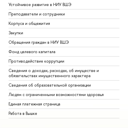
Устойчивое развитие в НИУ ВШЭ
О
Преподаватели и сотрудники
П
Корпуса и общежития
В
Закупки
П
Обращения граждан в НИУ ВШЭ
А
Фонд целевого капитала
Д
Противодействие коррупции
Ц
Сведения о доходах, расходах, об имуществе и
Б
обязательствах имущественного характера
О
Сведения об образовательной организации
О
Людям с ограниченными возможностями здоровья
Единая платежная страница
Работа в Вышке