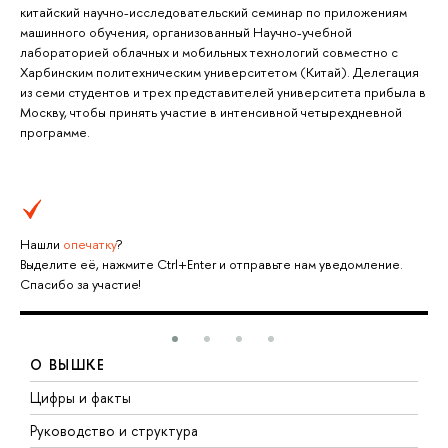
китайский научно-исследовательский семинар по приложениям
машинного обучения, организованный Научно-учебной
лабораторией облачных и мобильных технологий совместно с
Харбинским политехническим университетом (Китай). Делегация
из семи студентов и трех представителей университета прибыла в
Москву, чтобы принять участие в интенсивной четырехдневной
программе.
Нашли
опечатку
?
Выделите её, нажмите Ctrl+Enter и отправьте нам уведомление.
Спасибо за участие!
О ВЫШКЕ
Цифры и факты
Л
Руководство и структура
Д