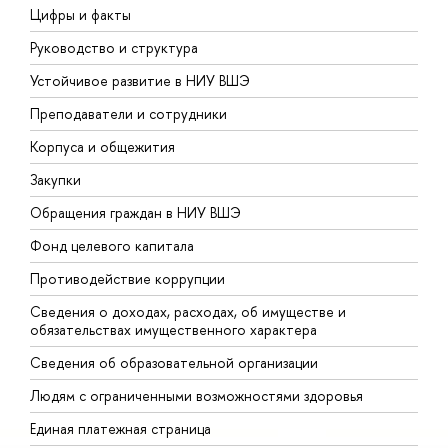
Цифры и факты
Л
Руководство и структура
Д
Устойчивое развитие в НИУ ВШЭ
О
Преподаватели и сотрудники
П
Корпуса и общежития
В
Закупки
П
Обращения граждан в НИУ ВШЭ
А
Фонд целевого капитала
Д
Противодействие коррупции
Ц
Сведения о доходах, расходах, об имуществе и
Б
обязательствах имущественного характера
О
Сведения об образовательной организации
О
Людям с ограниченными возможностями здоровья
Единая платежная страница