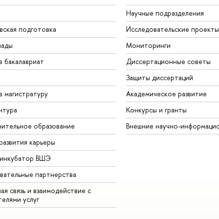
Научные подразделения
вская подготовка
Исследовательские проекты
иады
Мониторинги
в бакалавриат
Диссертационные советы
Защиты диссертаций
в магистратуру
Академическое развитие
нтура
Конкурсы и гранты
ительное образование
Внешние научно-информаци
развития карьеры
-инкубатор ВШЭ
вательные партнерства
ая связь и взаимодействие с
телями услуг