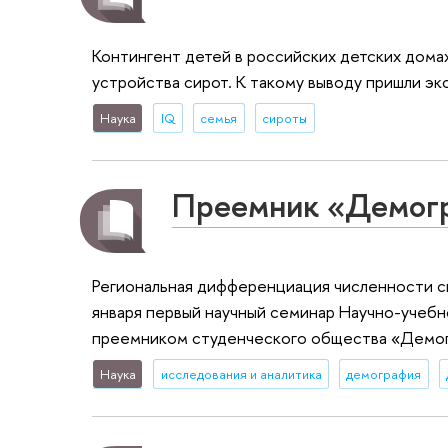
Контингент детей в российских детских дома
устройства сирот. К такому выводу пришли э
Наука
IQ
семья
сироты
Преемник «Демогр
Региональная дифференциация численности с
января первый научный семинар Научно-учеб
преемником студенческого общества «Демо
Наука
исследования и аналитика
демография