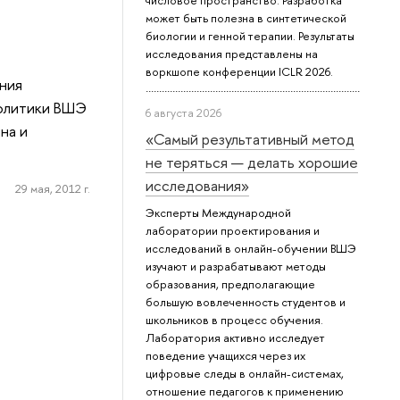
числовое пространство. Разработка
может быть полезна в синтетической
биологии и генной терапии. Результаты
исследования представлены на
воркшопе конференции ICLR 2026.
ения
политики ВШЭ
6 августа 2026
на и
«Самый результативный метод
не теряться — делать хорошие
исследования»
29 мая, 2012 г.
Эксперты Международной
лаборатории проектирования и
исследований в онлайн-обучении ВШЭ
изучают и разрабатывают методы
образования, предполагающие
большую вовлеченность студентов и
школьников в процесс обучения.
Лаборатория активно исследует
поведение учащихся через их
цифровые следы в онлайн-системах,
отношение педагогов к применению