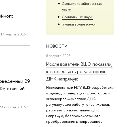
Сельскохозяйственные
науки
ейного
Социальные науки
Гуманитарные науки
14 марта, 2013 г.
НОВОСТИ
6 августа 2026
Исследователи ВШЭ показали,
как создавать регуляторную
ДНК напрямую
роведенный 29
Исследователи НИУ ВШЭ разработали
ШЭ, ставший
модель для генерации промоторов и
энхансеров — участков ДНК,
регулирующих работу генов. Модель
29 января, 2013 г.
работает с нуклеотидами ДНК
напрямую, без промежуточного
преобразования в непрерывное