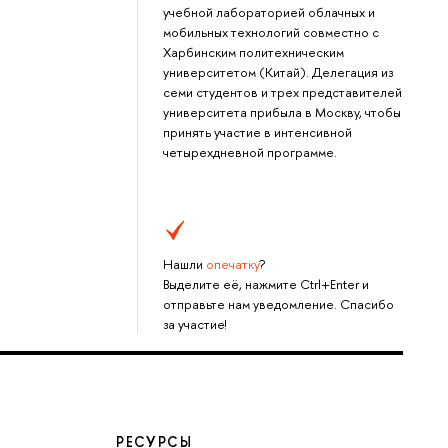
учебной лабораторией облачных и
мобильных технологий совместно с
Харбинским политехническим
университетом (Китай). Делегация из
семи студентов и трех представителей
университета прибыла в Москву, чтобы
принять участие в интенсивной
четырехдневной программе.
Нашли
опечатку
?
Выделите её, нажмите Ctrl+Enter и
отправьте нам уведомление. Спасибо
за участие!
РЕСУРСЫ