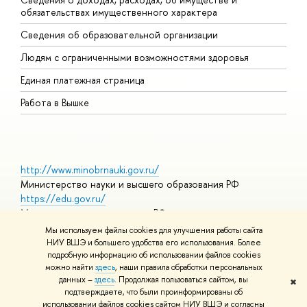
обязательствах имущественного характера
О
Сведения об образовательной организации
О
Людям с ограниченными возможностями здоровья
Единая платежная страница
Работа в Вышке
http://www.minobrnauki.gov.ru/
Министерство науки и высшего образования РФ
https://edu.gov.ru/
Министерство просвещения РФ
https://elearning.hse.ru/mooc
Мы используем файлы cookies для улучшения работы сайта
Массовые открытые онлайн-курсы
НИУ ВШЭ и большего удобства его использования. Более
подробную информацию об использовании файлов cookies
можно найти
здесь
, наши правила обработки персональных
данных –
здесь
. Продолжая пользоваться сайтом, вы
✖
© НИУ ВШЭ 1993–2026
Адреса и контакты
Условия
подтверждаете, что были проинформированы об
использования материалов
Политика конфиденциальности
Карта
использовании файлов cookies сайтом НИУ ВШЭ и согласны