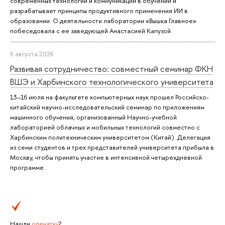
современных технологий и коммуникаций в обучении и
разрабатывает принципы продуктивного применения ИИ в
образовании. О деятельности лаборатории «Вышка.Главное»
побеседовала с ее заведующей Анастасией Капузой.
5 августа 2026
Развивая сотрудничество: совместный семинар ФКН
ВШЭ и Харбинского технологического университета
13–16 июля на факультете компьютерных наук прошел Российско-
китайский научно-исследовательский семинар по приложениям
машинного обучения, организованный Научно-учебной
лабораторией облачных и мобильных технологий совместно с
Харбинским политехническим университетом (Китай). Делегация
из семи студентов и трех представителей университета прибыла в
Москву, чтобы принять участие в интенсивной четырехдневной
программе.
Нашли
опечатку
?