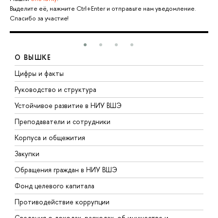
Выделите её, нажмите Ctrl+Enter и отправьте нам уведомление.
Спасибо за участие!
О ВЫШКЕ
Цифры и факты
Л
Руководство и структура
Д
Устойчивое развитие в НИУ ВШЭ
О
Преподаватели и сотрудники
П
Корпуса и общежития
В
Закупки
П
Обращения граждан в НИУ ВШЭ
А
Фонд целевого капитала
Д
Противодействие коррупции
Ц
Сведения о доходах, расходах, об имуществе и
Б