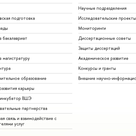
Научные подразделения
вская подготовка
Исследовательские проекты
иады
Мониторинги
в бакалавриат
Диссертационные советы
Защиты диссертаций
в магистратуру
Академическое развитие
нтура
Конкурсы и гранты
ительное образование
Внешние научно-информаци
развития карьеры
-инкубатор ВШЭ
вательные партнерства
ая связь и взаимодействие с
телями услуг