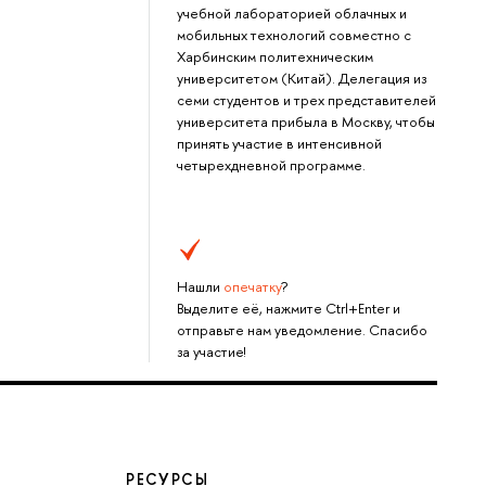
учебной лабораторией облачных и
мобильных технологий совместно с
Харбинским политехническим
университетом (Китай). Делегация из
семи студентов и трех представителей
университета прибыла в Москву, чтобы
принять участие в интенсивной
четырехдневной программе.
Нашли
опечатку
?
Выделите её, нажмите Ctrl+Enter и
отправьте нам уведомление. Спасибо
за участие!
РЕСУРСЫ