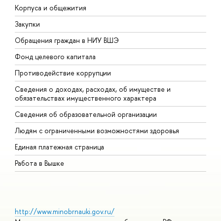
Корпуса и общежития
В
Закупки
П
Обращения граждан в НИУ ВШЭ
А
Фонд целевого капитала
Д
Противодействие коррупции
Ц
Сведения о доходах, расходах, об имуществе и
Б
обязательствах имущественного характера
О
Сведения об образовательной организации
О
Людям с ограниченными возможностями здоровья
Единая платежная страница
Работа в Вышке
http://www.minobrnauki.gov.ru/