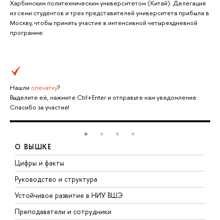
Харбинским политехническим университетом (Китай). Делегация
из семи студентов и трех представителей университета прибыла в
Москву, чтобы принять участие в интенсивной четырехдневной
программе.
Нашли
опечатку
?
Выделите её, нажмите Ctrl+Enter и отправьте нам уведомление.
Спасибо за участие!
О ВЫШКЕ
Цифры и факты
Л
Руководство и структура
Д
Устойчивое развитие в НИУ ВШЭ
О
Преподаватели и сотрудники
П