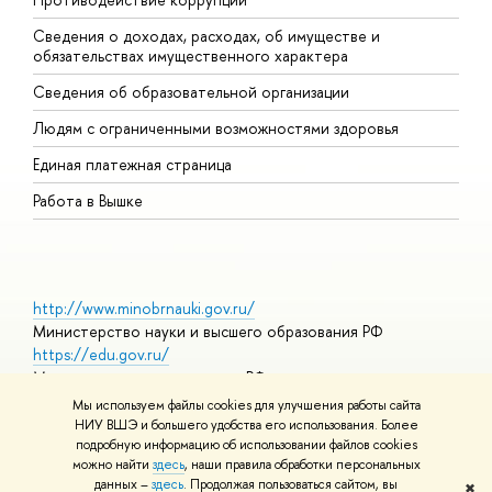
Сведения о доходах, расходах, об имуществе и
Б
обязательствах имущественного характера
О
Сведения об образовательной организации
О
Людям с ограниченными возможностями здоровья
Единая платежная страница
Работа в Вышке
http://www.minobrnauki.gov.ru/
Министерство науки и высшего образования РФ
https://edu.gov.ru/
Министерство просвещения РФ
https://elearning.hse.ru/mooc
Мы используем файлы cookies для улучшения работы сайта
Массовые открытые онлайн-курсы
НИУ ВШЭ и большего удобства его использования. Более
подробную информацию об использовании файлов cookies
можно найти
здесь
, наши правила обработки персональных
данных –
здесь
. Продолжая пользоваться сайтом, вы
✖
© НИУ ВШЭ 1993–2026
Адреса и контакты
Условия