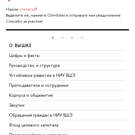
Нашли
опечатку
?
Выделите её, нажмите Ctrl+Enter и отправьте нам уведомление.
Спасибо за участие!
О ВЫШКЕ
Цифры и факты
Л
Руководство и структура
Д
Устойчивое развитие в НИУ ВШЭ
О
Преподаватели и сотрудники
П
Корпуса и общежития
В
Закупки
П
Обращения граждан в НИУ ВШЭ
А
Фонд целевого капитала
Д
Противодействие коррупции
Ц