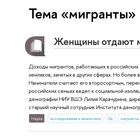
Тема «мигранты»
Женщины отдают м
Доходы мигрантов, работающих в российских 
земляков, занятых в других сферах. Но боле
Наниматели считают его второсортным, перен
российских семьях ведет к социальной изоля
демографии НИУ ВШЭ Лилия Карачурина, дир
старший научный сотрудник Института демо
Наука
исследования и аналитика
IQ
мигранты