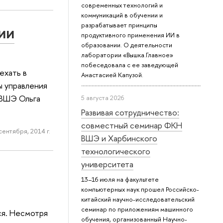
современных технологий и
коммуникаций в обучении и
разрабатывает принципы
ии
продуктивного применения ИИ в
образовании. О деятельности
лаборатории «Вышка.Главное»
побеседовала с ее заведующей
ехать в
Анастасией Капузой.
ы управления
 ВШЭ Ольга
5 августа 2026
Развивая сотрудничество:
совместный семинар ФКН
сентября, 2014 г.
ВШЭ и Харбинского
технологического
университета
13–16 июля на факультете
компьютерных наук прошел Российско-
китайский научно-исследовательский
семинар по приложениям машинного
ся. Несмотря
обучения, организованный Научно-