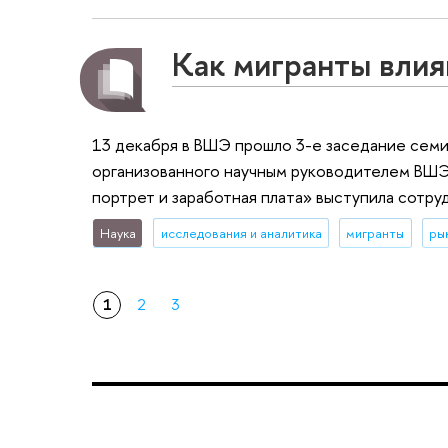
Как мигранты влия
13 декабря в ВШЭ прошло 3-е заседание семи
организованного научным руководителем ВШЭ
портрет и заработная плата» выступила сотр
Наука
исследования и аналитика
мигранты
ры
1
2
3