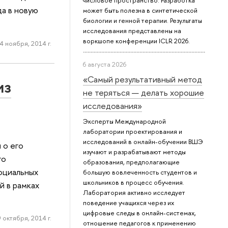
числовое пространство. Разработка
а в новую
может быть полезна в синтетической
биологии и генной терапии. Результаты
исследования представлены на
воркшопе конференции ICLR 2026.
4 ноября, 2014 г.
6 августа 2026
«Самый результативный метод
из
не теряться — делать хорошие
исследования»
Эксперты Международной
лаборатории проектирования и
исследований в онлайн-обучении ВШЭ
 о его
изучают и разрабатывают методы
го
образования, предполагающие
оциальных
большую вовлеченность студентов и
школьников в процесс обучения.
й в рамках
Лаборатория активно исследует
поведение учащихся через их
цифровые следы в онлайн-системах,
9 октября, 2014 г.
отношение педагогов к применению