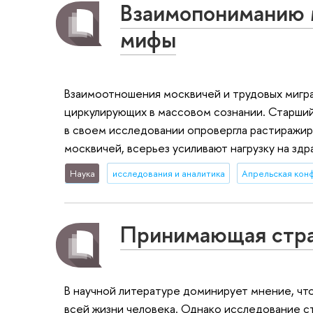
Взаимопониманию 
мифы
Взаимоотношения москвичей и трудовых мигра
циркулирующих в массовом сознании. Старши
в своем исследовании опровергла растиражир
москвичей, всерьез усиливают нагрузку на зд
Наука
исследования и аналитика
Апрельская ко
Принимающая стран
В научной литературе доминирует мнение, ч
всей жизни человека. Однако исследование с