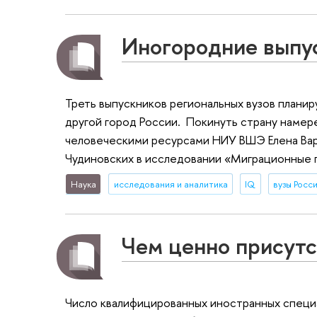
Иногородние выпус
Треть выпускников региональных вузов плани
другой город России. Покинуть страну наме
человеческими ресурсами НИУ ВШЭ Елена Вар
Чудиновских в исследовании «Миграционные п
Наука
исследования и аналитика
IQ
вузы Росс
Чем ценно присутс
Число квалифицированных иностранных специа