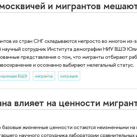
москвичей и мигрантов мешаю
нтов из стран СНГ складываются непросто во многом из-з
й научный сотрудник Института демографии НИУ ВШЭ Юл
ованные представления о том, что мигранты отбирают ра
равоохранение и осознанно выбирают нелегальный статус.
нференция ВШЭ
мигранты
миграция
а влияет на ценности мигран
то базовые жизненные ценности остаются неизменными на
таршего научного сотрудника лаборатории сравнительных