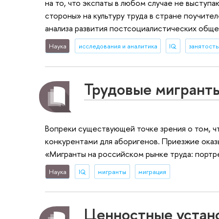
на то, что экспаты в любом случае не выступ
стороны» на культуру труда в стране поучите
анализа развития постсоциалистических общ
Наука
исследования и аналитика
IQ
занятость
Трудовые мигранты
Вопреки существующей точке зрения о том, чт
конкурентами для аборигенов. Приезжие оказы
«Мигранты на российском рынке труда: портре
Наука
IQ
мигранты
миграция
Ценностные устано