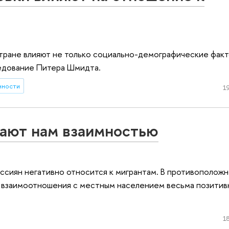
стране влияют не только социально-демографические факт
едование Питера Шмидта.
нности
19
чают нам взаимностью
оссиян негативно относится к мигрантам. В противоположн
 взаимоотношения с местным населением весьма позитив
18