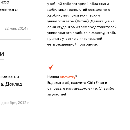
 «со
учебной лабораторией облачных и
тельного
мобильных технологий совместно с
Харбинским политехническим
университетом (Китай). Делегация из
семи студентов и трех представителей
22 мая, 2014 г.
университета прибыла в Москву, чтобы
принять участие в интенсивной
четырехдневной программе.
и
являются
Нашли
опечатку
?
Выделите её, нажмите Ctrl+Enter и
да. Доклад
отправьте нам уведомление. Спасибо
за участие!
 декабря, 2012 г.