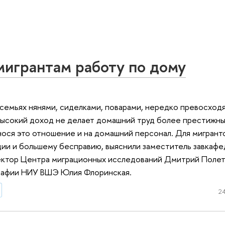
игрантам работу по дому
семьях нянями, сиделками, поварами, нередко превосходя
е высокий доход не делает домашний труд более престижны
ося это отношение и на домашний персонал. Для мигранто
ции и большему бесправию, выяснили заместитель завкаф
ектор Центра миграционных исследований Дмитрий Полет
графии НИУ ВШЭ Юлия Флоринская.
24