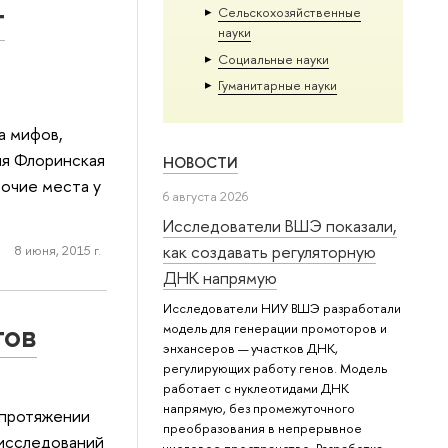
т
Сельскохозяйственные
науки
Социальные науки
Гуманитарные науки
а мифов,
ия Флоринская
НОВОСТИ
бочие места у
6 августа 2026
Исследователи ВШЭ показали,
как создавать регуляторную
8 июня, 2015 г.
ДНК напрямую
Исследователи НИУ ВШЭ разработали
тов
модель для генерации промоторов и
энхансеров — участков ДНК,
регулирующих работу генов. Модель
работает с нуклеотидами ДНК
напрямую, без промежуточного
 протяжении
преобразования в непрерывное
 исследований