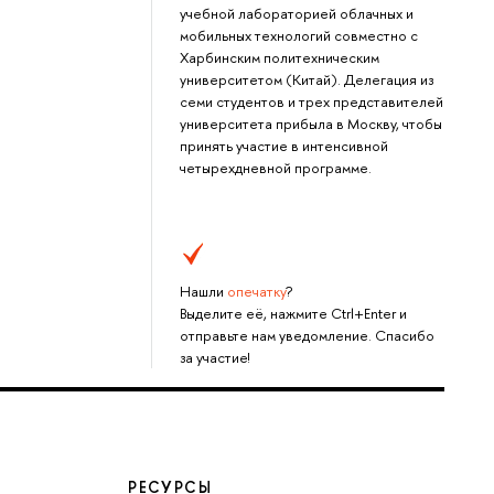
учебной лабораторией облачных и
мобильных технологий совместно с
Харбинским политехническим
университетом (Китай). Делегация из
семи студентов и трех представителей
университета прибыла в Москву, чтобы
принять участие в интенсивной
четырехдневной программе.
Нашли
опечатку
?
Выделите её, нажмите Ctrl+Enter и
отправьте нам уведомление. Спасибо
за участие!
РЕСУРСЫ