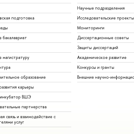
Научные подразделения
вская подготовка
Исследовательские проекты
иады
Мониторинги
в бакалавриат
Диссертационные советы
Защиты диссертаций
в магистратуру
Академическое развитие
нтура
Конкурсы и гранты
ительное образование
Внешние научно-информаци
развития карьеры
-инкубатор ВШЭ
вательные партнерства
ая связь и взаимодействие с
телями услуг