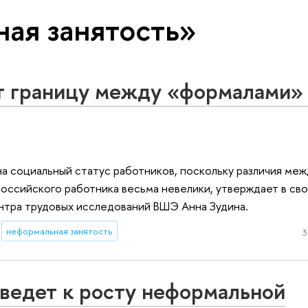
ая занятость»
т границу между «формалами»
на социальный статус работников, поскольку различия меж
оссийского работника весьма невелики, утверждает в св
нтра трудовых исследований ВШЭ Анна Зудина.
неформальная занятость
3
едет к росту неформальной