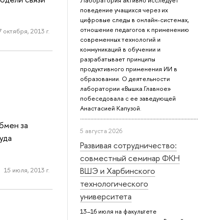
Лаборатория активно исследует
поведение учащихся через их
цифровые следы в онлайн-системах,
отношение педагогов к применению
7 октября, 2013 г.
современных технологий и
коммуникаций в обучении и
разрабатывает принципы
продуктивного применения ИИ в
образовании. О деятельности
лаборатории «Вышка.Главное»
побеседовала с ее заведующей
Анастасией Капузой.
бмен за
5 августа 2026
уда
Развивая сотрудничество:
совместный семинар ФКН
ВШЭ и Харбинского
15 июля, 2013 г.
технологического
университета
13–16 июля на факультете