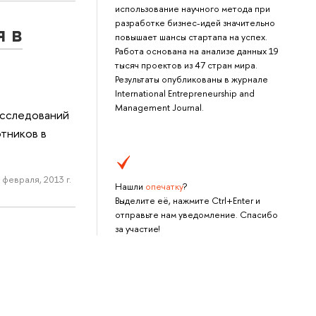
использование научного метода при
разработке бизнес-идей значительно
 в
повышает шансы стартапа на успех.
Работа основана на анализе данных 19
тысяч проектов из 47 стран мира.
Результаты опубликованы в журнале
International Entrepreneurship and
Management Journal.
исследований
тников в
 февраля, 2013 г.
Нашли
опечатку
?
Выделите её, нажмите Ctrl+Enter и
отправьте нам уведомление. Спасибо
за участие!