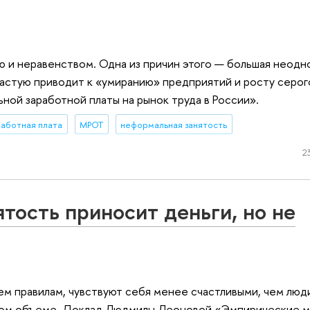
 и неравенством. Одна из причин этого — большая неод
астую приводит к «умиранию» предприятий и росту серого
ой заработной платы на рынок труда в России».
работная плата
МРОТ
неформальная занятость
2
тость приносит деньги, но не
м правилам, чувствуют себя менее счастливыми, чем люди
ном объеме. Доклад Людмилы Леоновой «Эмпирические м