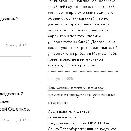
компьютерных наук прошел Российско-
китайский научно-исследовательский
семинар по приложениям машинного
едований
обучения, организованный Научно-
учебной лабораторией облачных и
мобильных технологий совместно с
Харбинским политехническим
университетом (Китай). Делегация из
21 мая, 2013 г.
семи студентов и трех представителей
университета прибыла в Москву, чтобы
принять участие в интенсивной
четырехдневной программе.
5 августа 2026
Как «мышление ученого»
следований
помогает запускать успешные
может
стартапы
ксей Ощепков.
Исследователи Центра
стратегического
12 марта, 2013 г.
предпринимательства НИУ ВШЭ —
Санкт-Петербург пришли к выводу, что