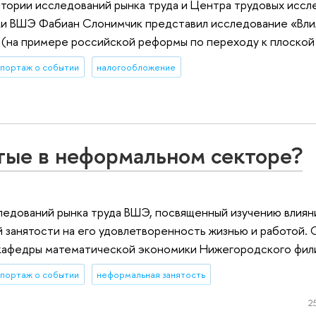
тории исследований рынка труда и Центра трудовых иссл
ки ВШЭ Фабиан Слонимчик представил исследование «Вл
(на примере российской реформы по переходу к плоской 
портаж о событии
налогообложение
тые в неформальном секторе?
ледований рынка труда ВШЭ, посвященный изучению влиян
 занятости на его удовлетворенность жизнью и работой.
 кафедры математической экономики Нижегородского фил
портаж о событии
неформальная занятость
2