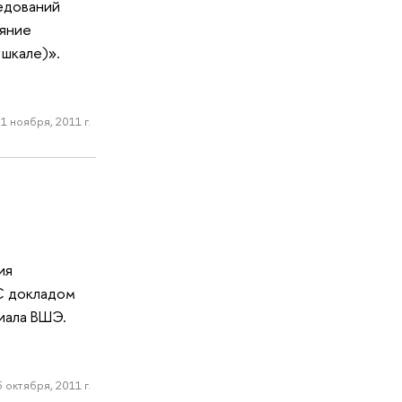
едований
ияние
шкале)».
1 ноября, 2011 г.
ия
 С докладом
иала ВШЭ.
5 октября, 2011 г.