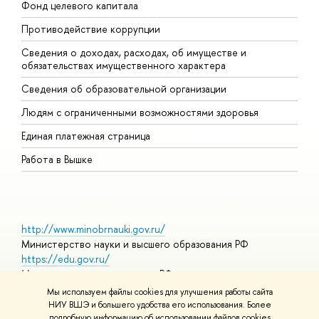
Фонд целевого капитала
Д
Противодействие коррупции
Ц
Сведения о доходах, расходах, об имуществе и
Б
обязательствах имущественного характера
О
Сведения об образовательной организации
О
Людям с ограниченными возможностями здоровья
Единая платежная страница
Работа в Вышке
http://www.minobrnauki.gov.ru/
Министерство науки и высшего образования РФ
https://edu.gov.ru/
Министерство просвещения РФ
https://elearning.hse.ru/mooc
Мы используем файлы cookies для улучшения работы сайта
Массовые открытые онлайн-курсы
НИУ ВШЭ и большего удобства его использования. Более
подробную информацию об использовании файлов cookies