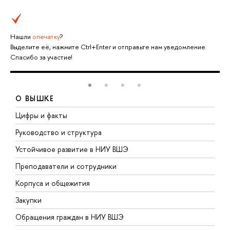
Нашли
опечатку
?
Выделите её, нажмите Ctrl+Enter и отправьте нам уведомление.
Спасибо за участие!
О ВЫШКЕ
Цифры и факты
Л
Руководство и структура
Д
Устойчивое развитие в НИУ ВШЭ
О
Преподаватели и сотрудники
П
Корпуса и общежития
В
Закупки
П
Обращения граждан в НИУ ВШЭ
А