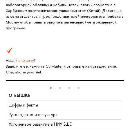
лабораторией облачных и мобильных технологий совместно с
Харбинским политехническим университетом (Китай). Делегация
из семи студентов и трех представителей университета прибыла в
Москву, чтобы принять участие в интенсивной четырехдневной
программе.
Нашли
опечатку
?
Выделите её, нажмите Ctrl+Enter и отправьте нам уведомление.
Спасибо за участие!
О ВЫШКЕ
Цифры и факты
Л
Руководство и структура
Д
Устойчивое развитие в НИУ ВШЭ
О