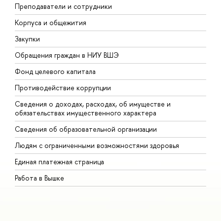
Преподаватели и сотрудники
П
Корпуса и общежития
В
Закупки
П
Обращения граждан в НИУ ВШЭ
А
Фонд целевого капитала
Д
Противодействие коррупции
Ц
Сведения о доходах, расходах, об имуществе и
Б
обязательствах имущественного характера
О
Сведения об образовательной организации
О
Людям с ограниченными возможностями здоровья
Единая платежная страница
Работа в Вышке