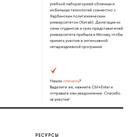
учебной лабораторией облачных и
мобильных технологий совместно с
Харбинским политехническим
университетом (Китай). Делегация из
семи студентов и трех представителей
университета прибыла в Москву, чтобы
принять участие в интенсивной
четырехдневной программе.
Нашли
опечатку
?
Выделите её, нажмите Ctrl+Enter и
отправьте нам уведомление. Спасибо
за участие!
РЕСУРСЫ