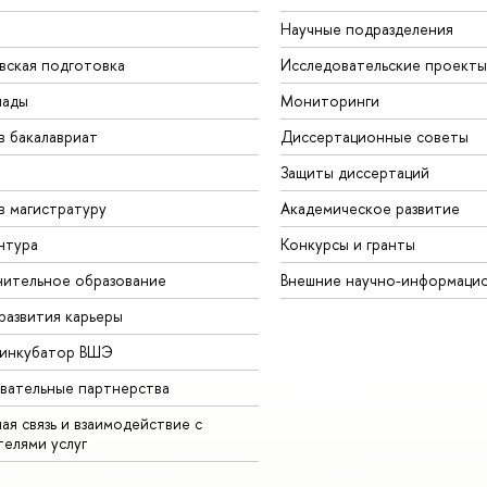
Научные подразделения
вская подготовка
Исследовательские проекты
иады
Мониторинги
в бакалавриат
Диссертационные советы
Защиты диссертаций
в магистратуру
Академическое развитие
нтура
Конкурсы и гранты
ительное образование
Внешние научно-информаци
развития карьеры
-инкубатор ВШЭ
вательные партнерства
ая связь и взаимодействие с
телями услуг