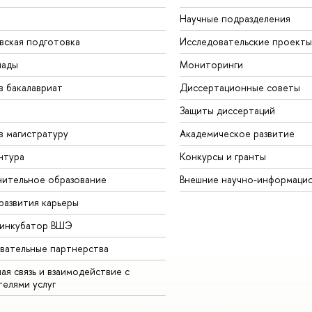
Научные подразделения
вская подготовка
Исследовательские проекты
иады
Мониторинги
в бакалавриат
Диссертационные советы
Защиты диссертаций
в магистратуру
Академическое развитие
нтура
Конкурсы и гранты
ительное образование
Внешние научно-информаци
развития карьеры
-инкубатор ВШЭ
вательные партнерства
ая связь и взаимодействие с
телями услуг