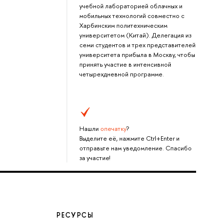
учебной лабораторией облачных и
мобильных технологий совместно с
Харбинским политехническим
университетом (Китай). Делегация из
семи студентов и трех представителей
университета прибыла в Москву, чтобы
принять участие в интенсивной
четырехдневной программе.
Нашли
опечатку
?
Выделите её, нажмите Ctrl+Enter и
отправьте нам уведомление. Спасибо
за участие!
РЕСУРСЫ