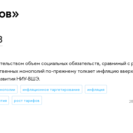
ов»
8
ительством объем социальных обязательств, сравнимый с
ственных монополий по-прежнему толкает инфляцию вверх:
азвития НИУ-ВШЭ.
онополии
инфляционное таргетирование
инфляция
ития
рост тарифов
28