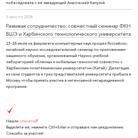
побеседовала с ее заведующей Анастасией Капузой.
5 августа 2026
Развивая сотрудничество: совместный семинар ФКН
ВШЭ и Харбинского технологического университета
13–16 июля на факультете компьютерных наук прошел Российско-
китайский научно-исследовательский семинар по приложениям
машинного обучения, организованный Научно-учебной
лабораторией облачных и мобильных технологий совместно с
Харбинским политехническим университетом (Китай). Делегация
из семи студентов и трех представителей университета прибыла в
Москву, чтобы принять участие в интенсивной четырехдневной
программе.
Нашли
опечатку
?
Выделите её, нажмите Ctrl+Enter и отправьте нам уведомление.
Спасибо за участие!