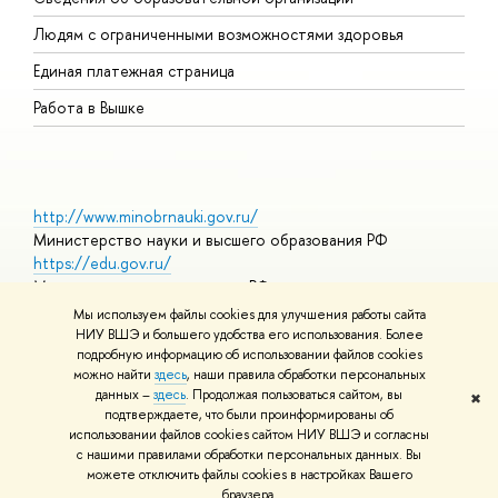
О
Людям с ограниченными возможностями здоровья
Единая платежная страница
Работа в Вышке
http://www.minobrnauki.gov.ru/
Министерство науки и высшего образования РФ
https://edu.gov.ru/
Министерство просвещения РФ
https://elearning.hse.ru/mooc
Мы используем файлы cookies для улучшения работы сайта
Массовые открытые онлайн-курсы
НИУ ВШЭ и большего удобства его использования. Более
подробную информацию об использовании файлов cookies
можно найти
здесь
, наши правила обработки персональных
данных –
здесь
. Продолжая пользоваться сайтом, вы
✖
© НИУ ВШЭ 1993–2026
Адреса и контакты
Условия
подтверждаете, что были проинформированы об
использования материалов
Политика конфиденциальности
Карта
использовании файлов cookies сайтом НИУ ВШЭ и согласны
сайта
с нашими правилами обработки персональных данных. Вы
Шрифты HSE Sans и HSE Slab разработаны в
Школе дизайна НИУ
можете отключить файлы cookies в настройках Вашего
ВШЭ
браузера.