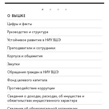
О ВЫШКЕ
Цифры и факты
Л
Руководство и структура
Д
Устойчивое развитие в НИУ ВШЭ
О
Преподаватели и сотрудники
П
Корпуса и общежития
В
Закупки
П
Обращения граждан в НИУ ВШЭ
А
Фонд целевого капитала
Д
Противодействие коррупции
Ц
Сведения о доходах, расходах, об имуществе и
Б
обязательствах имущественного характера
О
Сведения об образовательной организации