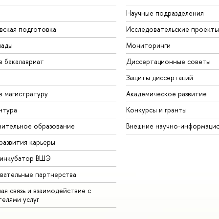
Научные подразделения
вская подготовка
Исследовательские проекты
иады
Мониторинги
в бакалавриат
Диссертационные советы
Защиты диссертаций
в магистратуру
Академическое развитие
нтура
Конкурсы и гранты
ительное образование
Внешние научно-информаци
развития карьеры
-инкубатор ВШЭ
вательные партнерства
ая связь и взаимодействие с
телями услуг