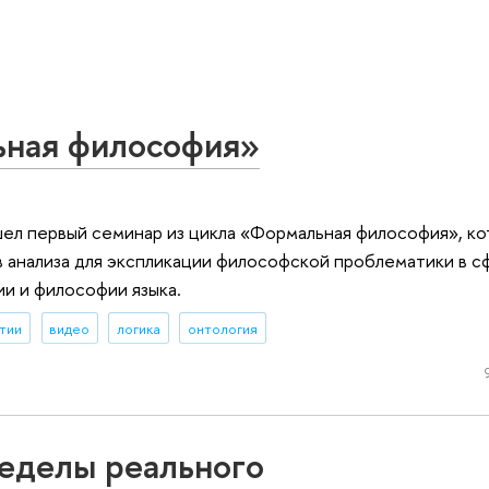
ная философия»
ел первый семинар из цикла «Формальная философия», к
 анализа для экспликации философской проблематики в с
ии и философии языка.
тии
видео
логика
онтология
еделы реального