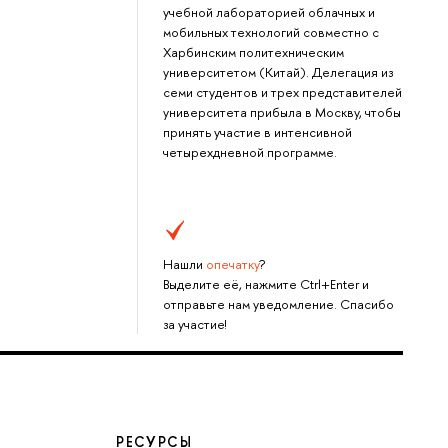
учебной лабораторией облачных и
мобильных технологий совместно с
Харбинским политехническим
университетом (Китай). Делегация из
семи студентов и трех представителей
университета прибыла в Москву, чтобы
принять участие в интенсивной
четырехдневной программе.
Нашли
опечатку
?
Выделите её, нажмите Ctrl+Enter и
отправьте нам уведомление. Спасибо
за участие!
РЕСУРСЫ