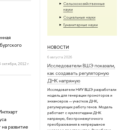
Сельскохозяйственные
науки
Социальные науки
Гуманитарные науки
енная
бургского
НОВОСТИ
6 августа 2026
3 октября, 2012 г.
Исследователи ВШЭ показали,
как создавать регуляторную
ДНК напрямую
Исследователи НИУ ВШЭ разработали
модель для генерации промоторов и
энхансеров — участков ДНК,
регулирующих работу генов. Модель
Инглхарт
работает с нуклеотидами ДНК
уса
напрямую, без промежуточного
преобразования в непрерывное
т на развитие