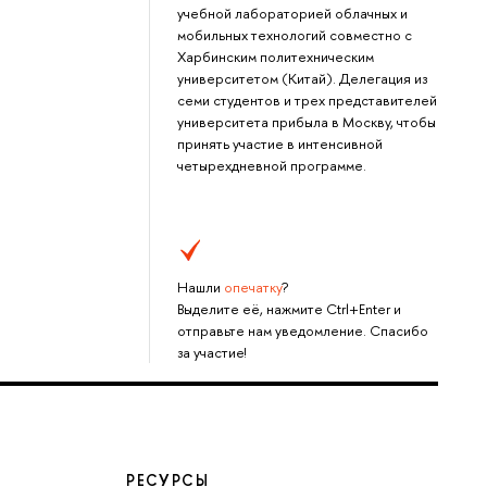
учебной лабораторией облачных и
мобильных технологий совместно с
Харбинским политехническим
университетом (Китай). Делегация из
семи студентов и трех представителей
университета прибыла в Москву, чтобы
принять участие в интенсивной
четырехдневной программе.
Нашли
опечатку
?
Выделите её, нажмите Ctrl+Enter и
отправьте нам уведомление. Спасибо
за участие!
РЕСУРСЫ