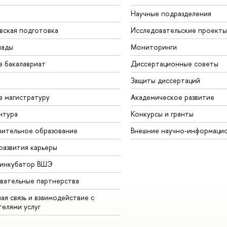
Научные подразделения
вская подготовка
Исследовательские проекты
иады
Мониторинги
в бакалавриат
Диссертационные советы
Защиты диссертаций
в магистратуру
Академическое развитие
нтура
Конкурсы и гранты
ительное образование
Внешние научно-информаци
развития карьеры
-инкубатор ВШЭ
вательные партнерства
ая связь и взаимодействие с
телями услуг