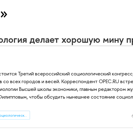
я»
ология делает хорошую мину п
стоится Третий всероссийский социологический конгресс
в со всех городов и весей. Корреспондент OPEC.RU встре
ологии Высшей школы экономики, главным редактором жу
Филипповым, чтобы обсудить нынешнее состояние социо
Третий Всероссийский социологический конгресс