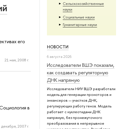
Сельскохозяйственные
ий
науки
Социальные науки
Гуманитарные науки
ективах его
НОВОСТИ
6 августа 2026
21 мая, 2008 г.
Исследователи ВШЭ показали,
как создавать регуляторную
ДНК напрямую
Исследователи НИУ ВШЭ разработали
модель для генерации промоторов и
энхансеров — участков ДНК,
регулирующих работу генов. Модель
Социология в
работает с нуклеотидами ДНК
напрямую, без промежуточного
преобразования в непрерывное
 декабря, 2007 г.