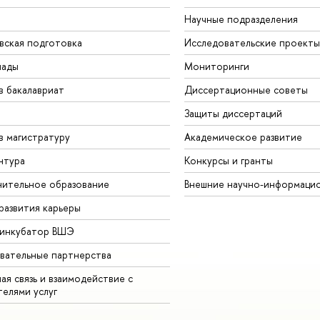
Научные подразделения
вская подготовка
Исследовательские проекты
иады
Мониторинги
в бакалавриат
Диссертационные советы
Защиты диссертаций
в магистратуру
Академическое развитие
нтура
Конкурсы и гранты
ительное образование
Внешние научно-информаци
развития карьеры
-инкубатор ВШЭ
вательные партнерства
ая связь и взаимодействие с
телями услуг