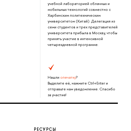
учебной лабораторией облачных и
мобильных технологий совместно с
Харбинским политехническим
университетом (Китай). Делегация из
семи студентов и трех представителей
университета прибыла в Москву, чтобы
принять участие в интенсивной
четырехдневной программе.
Нашли
опечатку
?
Выделите её, нажмите Ctrl+Enter и
отправьте нам уведомление. Спасибо
за участие!
РЕСУРСЫ