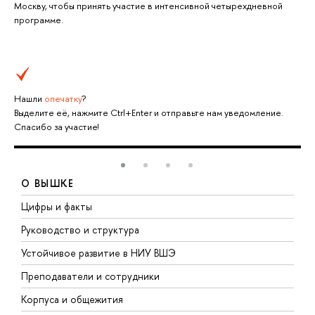
Москву, чтобы принять участие в интенсивной четырехдневной
программе.
Нашли
опечатку
?
Выделите её, нажмите Ctrl+Enter и отправьте нам уведомление.
Спасибо за участие!
О ВЫШКЕ
Цифры и факты
Л
Руководство и структура
Д
Устойчивое развитие в НИУ ВШЭ
О
Преподаватели и сотрудники
П
Корпуса и общежития
В