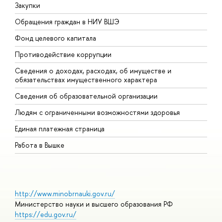
Закупки
П
Обращения граждан в НИУ ВШЭ
А
Фонд целевого капитала
Д
Противодействие коррупции
Ц
Сведения о доходах, расходах, об имуществе и
Б
обязательствах имущественного характера
О
Сведения об образовательной организации
О
Людям с ограниченными возможностями здоровья
Единая платежная страница
Работа в Вышке
http://www.minobrnauki.gov.ru/
Министерство науки и высшего образования РФ
https://edu.gov.ru/