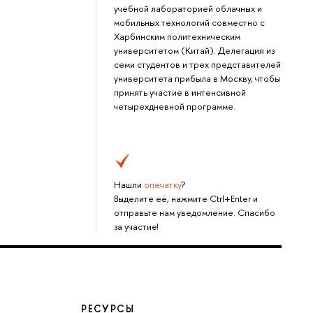
учебной лабораторией облачных и
мобильных технологий совместно с
Харбинским политехническим
университетом (Китай). Делегация из
семи студентов и трех представителей
университета прибыла в Москву, чтобы
принять участие в интенсивной
четырехдневной программе.
Нашли
опечатку
?
Выделите её, нажмите Ctrl+Enter и
отправьте нам уведомление. Спасибо
за участие!
РЕСУРСЫ