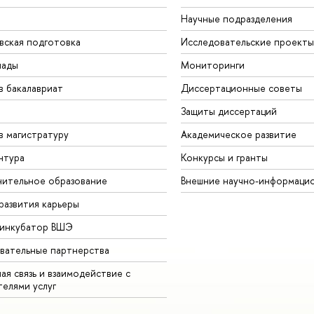
Научные подразделения
вская подготовка
Исследовательские проекты
иады
Мониторинги
в бакалавриат
Диссертационные советы
Защиты диссертаций
в магистратуру
Академическое развитие
нтура
Конкурсы и гранты
ительное образование
Внешние научно-информаци
развития карьеры
-инкубатор ВШЭ
вательные партнерства
ая связь и взаимодействие с
телями услуг