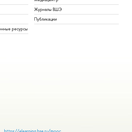
Журналы ВШЭ
Публикации
онные ресурсы
https://elearning.hse.ru/mooc