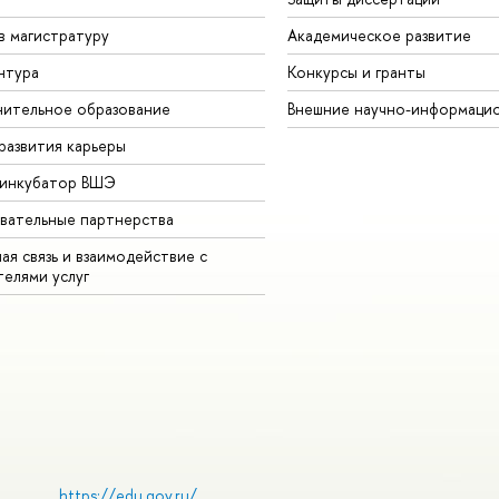
в магистратуру
Академическое развитие
нтура
Конкурсы и гранты
ительное образование
Внешние научно-информаци
развития карьеры
-инкубатор ВШЭ
вательные партнерства
ая связь и взаимодействие с
телями услуг
https://edu.gov.ru/