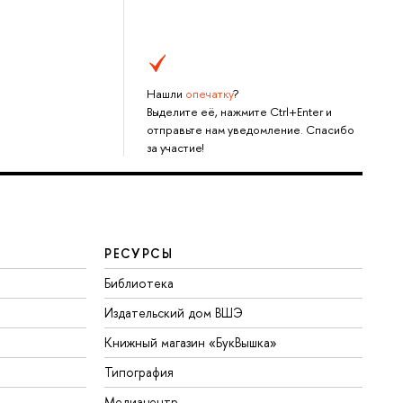
Нашли
опечатку
?
Выделите её, нажмите Ctrl+Enter и
отправьте нам уведомление. Спасибо
за участие!
РЕСУРСЫ
Библиотека
Издательский дом ВШЭ
Книжный магазин «БукВышка»
Типография
Медиацентр