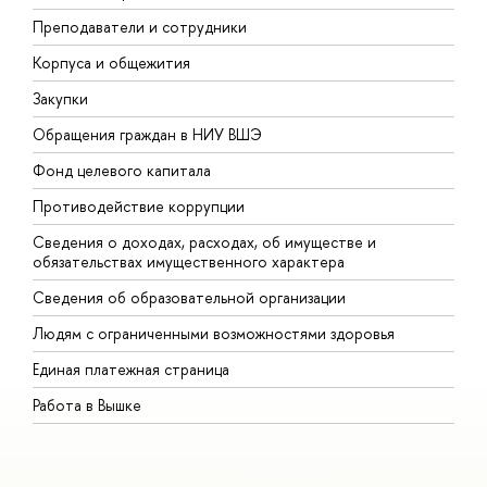
Преподаватели и сотрудники
П
Корпуса и общежития
В
Закупки
П
Обращения граждан в НИУ ВШЭ
А
Фонд целевого капитала
Д
Противодействие коррупции
Ц
Сведения о доходах, расходах, об имуществе и
Б
обязательствах имущественного характера
О
Сведения об образовательной организации
О
Людям с ограниченными возможностями здоровья
Единая платежная страница
Работа в Вышке