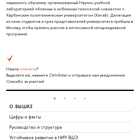
машинного обучения, организованный Научно-учебной
лабораторией облачных и мобильных технологий совместно с
Харбинским политехническим университетом (Китай). Делегация
из семи студентов и трех представителей университета прибыла в
Москву, чтобы принять участие в интенсивной четырехдневной
программе.
Нашли
опечатку
?
Выделите её, нажмите Ctrl+Enter и отправьте нам уведомление.
Спасибо за участие!
О ВЫШКЕ
Цифры и факты
Л
Руководство и структура
Д
Устойчивое развитие в НИУ ВШЭ
О