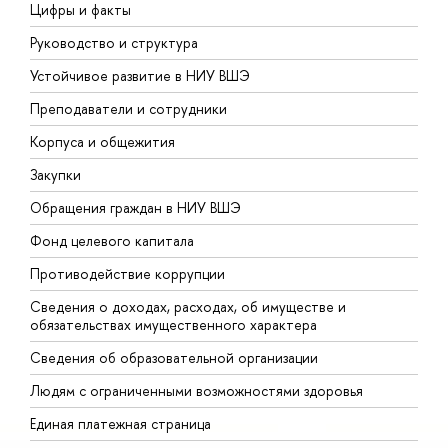
Цифры и факты
Л
Руководство и структура
Д
Устойчивое развитие в НИУ ВШЭ
О
Преподаватели и сотрудники
П
Корпуса и общежития
В
Закупки
П
Обращения граждан в НИУ ВШЭ
А
Фонд целевого капитала
Д
Противодействие коррупции
Ц
Сведения о доходах, расходах, об имуществе и
Б
обязательствах имущественного характера
О
Сведения об образовательной организации
О
Людям с ограниченными возможностями здоровья
Единая платежная страница