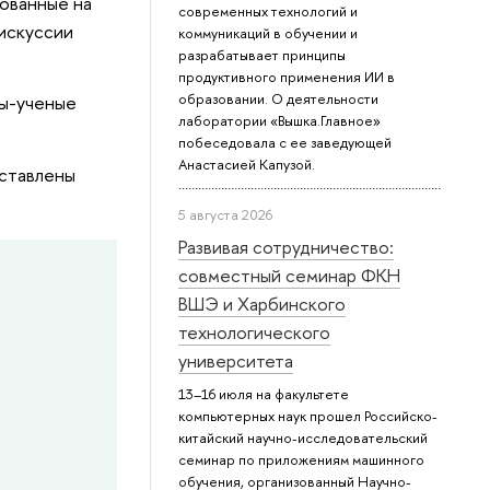
ованные на
современных технологий и
дискуссии
коммуникаций в обучении и
разрабатывает принципы
продуктивного применения ИИ в
образовании. О деятельности
ны-ученые
лаборатории «Вышка.Главное»
побеседовала с ее заведующей
Анастасией Капузой.
дставлены
5 августа 2026
Развивая сотрудничество:
совместный семинар ФКН
ВШЭ и Харбинского
технологического
университета
13–16 июля на факультете
компьютерных наук прошел Российско-
китайский научно-исследовательский
семинар по приложениям машинного
обучения, организованный Научно-