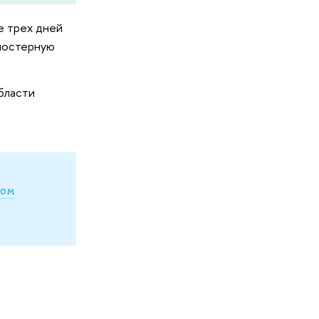
ие трех дней
 постерную
области
ном