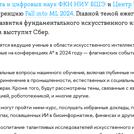
кта и цифровых наук ФКН НИУ ВШЭ
и
Центр
ференцию
Fall into ML 2024
. Главной темой еже
азвития фундаментального искусственного и
 выступит Сбер.
тся ведущие ученые в области искусственного интеллект
ные на конференциях А* в 2024 году — флагманских событ
альные вопросы машинного обучения, включая глубинные 
 применение в промышленности, естественных и социальны
ферах. Кроме того, будут рассмотрены темы, связанные с 
ей, робототехникой, и многие другие.
смогут пройти мини-курс, послушать избранные доклады, 
опах, посвященных ИИ в биоинформатике, финансах и друг
воспитание талантливых исследователей искусственного 