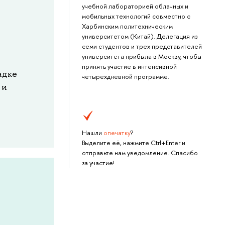
учебной лабораторией облачных и
мобильных технологий совместно с
Харбинским политехническим
университетом (Китай). Делегация из
семи студентов и трех представителей
университета прибыла в Москву, чтобы
принять участие в интенсивной
адке
четырехдневной программе.
 и
Нашли
опечатку
?
Выделите её, нажмите Ctrl+Enter и
отправьте нам уведомление. Спасибо
за участие!