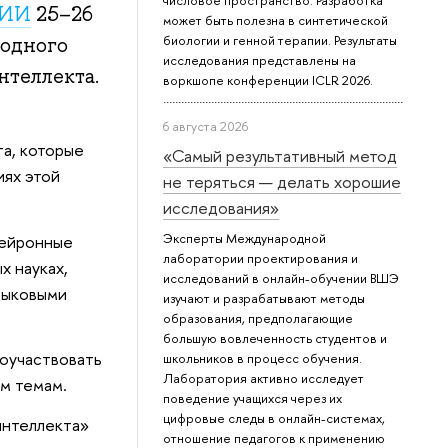
числовое пространство. Разработка
 ИИ
25–26
может быть полезна в синтетической
биологии и генной терапии. Результаты
годного
исследования представлены на
нтеллекта.
воркшопе конференции ICLR 2026.
6 августа 2026
а, которые
«Самый результативный метод
иях этой
не теряться — делать хорошие
исследования»
Эксперты Международной
нейронные
лаборатории проектирования и
х науках,
исследований в онлайн-обучении ВШЭ
языковыми
изучают и разрабатывают методы
образования, предполагающие
большую вовлеченность студентов и
поучаствовать
школьников в процесс обучения.
Лаборатория активно исследует
им темам.
поведение учащихся через их
цифровые следы в онлайн-системах,
интеллекта»
отношение педагогов к применению