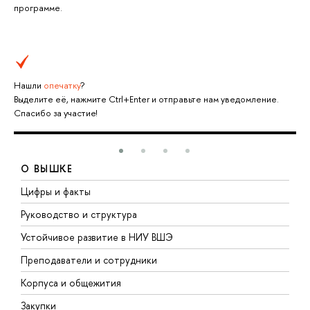
программе.
Нашли
опечатку
?
Выделите её, нажмите Ctrl+Enter и отправьте нам уведомление.
Спасибо за участие!
О ВЫШКЕ
Цифры и факты
Л
Руководство и структура
Д
Устойчивое развитие в НИУ ВШЭ
О
Преподаватели и сотрудники
П
Корпуса и общежития
В
Закупки
П