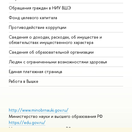
Обращения граждан в НИУ ВШЭ
А
Фонд целевого капитала
Д
Противодействие коррупции
Ц
Сведения о доходах, расходах, об имуществе и
Б
обязательствах имущественного характера
О
Сведения об образовательной организации
О
Людям с ограниченными возможностями здоровья
Единая платежная страница
Работа в Вышке
http://www.minobrnauki.gov.ru/
Министерство науки и высшего образования РФ
https://edu.gov.ru/
Министерство просвещения РФ