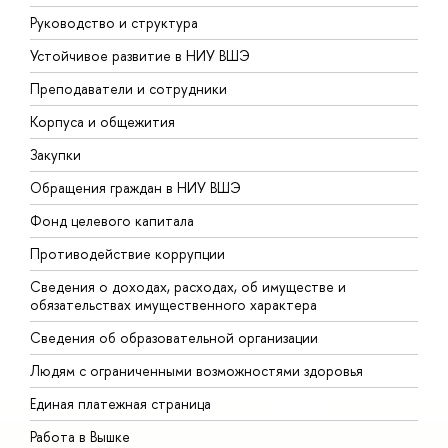
Руководство и структура
Д
Устойчивое развитие в НИУ ВШЭ
О
Преподаватели и сотрудники
П
Корпуса и общежития
В
Закупки
П
Обращения граждан в НИУ ВШЭ
А
Фонд целевого капитала
Д
Противодействие коррупции
Ц
Сведения о доходах, расходах, об имуществе и
Б
обязательствах имущественного характера
О
Сведения об образовательной организации
О
Людям с ограниченными возможностями здоровья
Единая платежная страница
Работа в Вышке