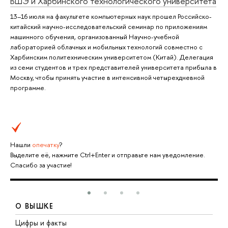
ВШЭ и Харбинского технологического университета
13–16 июля на факультете компьютерных наук прошел Российско-
китайский научно-исследовательский семинар по приложениям
машинного обучения, организованный Научно-учебной
лабораторией облачных и мобильных технологий совместно с
Харбинским политехническим университетом (Китай). Делегация
из семи студентов и трех представителей университета прибыла в
Москву, чтобы принять участие в интенсивной четырехдневной
программе.
Нашли
опечатку
?
Выделите её, нажмите Ctrl+Enter и отправьте нам уведомление.
Спасибо за участие!
О ВЫШКЕ
Цифры и факты
Л