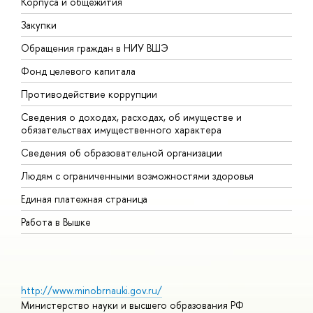
Корпуса и общежития
В
Закупки
П
Обращения граждан в НИУ ВШЭ
А
Фонд целевого капитала
Д
Противодействие коррупции
Ц
Сведения о доходах, расходах, об имуществе и
Б
обязательствах имущественного характера
О
Сведения об образовательной организации
О
Людям с ограниченными возможностями здоровья
Единая платежная страница
Работа в Вышке
http://www.minobrnauki.gov.ru/
Министерство науки и высшего образования РФ