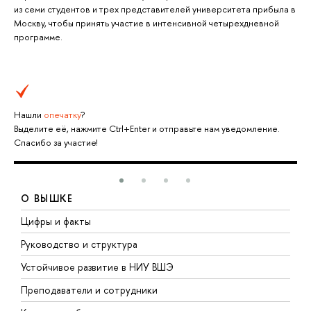
из семи студентов и трех представителей университета прибыла в
Москву, чтобы принять участие в интенсивной четырехдневной
программе.
Нашли
опечатку
?
Выделите её, нажмите Ctrl+Enter и отправьте нам уведомление.
Спасибо за участие!
О ВЫШКЕ
Цифры и факты
Л
Руководство и структура
Д
Устойчивое развитие в НИУ ВШЭ
О
Преподаватели и сотрудники
П