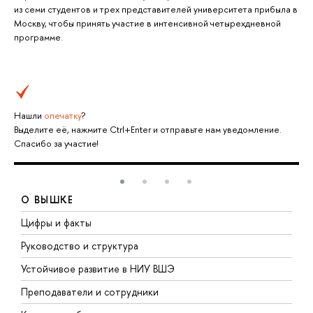
из семи студентов и трех представителей университета прибыла в
Москву, чтобы принять участие в интенсивной четырехдневной
программе.
Нашли
опечатку
?
Выделите её, нажмите Ctrl+Enter и отправьте нам уведомление.
Спасибо за участие!
О ВЫШКЕ
Цифры и факты
Л
Руководство и структура
Д
Устойчивое развитие в НИУ ВШЭ
О
Преподаватели и сотрудники
П