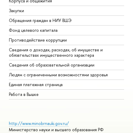
Корпуса и общежития
В
Закупки
П
Обращения граждан в НИУ ВШЭ
А
Фонд целевого капитала
Д
Противодействие коррупции
Ц
Сведения о доходах, расходах, об имуществе и
Б
обязательствах имущественного характера
О
Сведения об образовательной организации
О
Людям с ограниченными возможностями здоровья
Единая платежная страница
Работа в Вышке
http://www.minobrnauki.gov.ru/
Министерство науки и высшего образования РФ