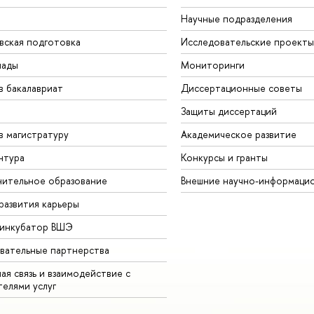
Научные подразделения
вская подготовка
Исследовательские проекты
иады
Мониторинги
в бакалавриат
Диссертационные советы
Защиты диссертаций
в магистратуру
Академическое развитие
нтура
Конкурсы и гранты
ительное образование
Внешние научно-информаци
развития карьеры
-инкубатор ВШЭ
вательные партнерства
ая связь и взаимодействие с
телями услуг