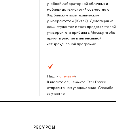
учебной лабораторией облачных и
мобильных технологий совместно с
Харбинским политехническим
университетом (Китай). Делегация из
семи студентов и трех представителей
университета прибыла в Москву, чтобы
принять участие в интенсивной
четырехдневной программе.
Нашли
опечатку
?
Выделите её, нажмите Ctrl+Enter и
отправьте нам уведомление. Спасибо
за участие!
РЕСУРСЫ