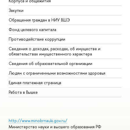
Корпуса и общежития
В
Закупки
П
Обращения граждан в НИУ ВШЭ
А
Фонд целевого капитала
Д
Противодействие коррупции
Ц
Сведения о доходах, расходах, об имуществе и
Б
обязательствах имущественного характера
О
Сведения об образовательной организации
О
Людям с ограниченными возможностями здоровья
Единая платежная страница
Работа в Вышке
http://www.minobrnauki.gov.ru/
Министерство науки и высшего образования РФ