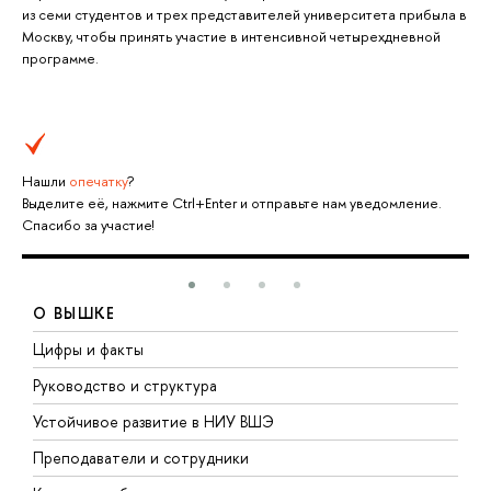
из семи студентов и трех представителей университета прибыла в
Москву, чтобы принять участие в интенсивной четырехдневной
программе.
Нашли
опечатку
?
Выделите её, нажмите Ctrl+Enter и отправьте нам уведомление.
Спасибо за участие!
О ВЫШКЕ
Цифры и факты
Л
Руководство и структура
Д
Устойчивое развитие в НИУ ВШЭ
О
Преподаватели и сотрудники
П