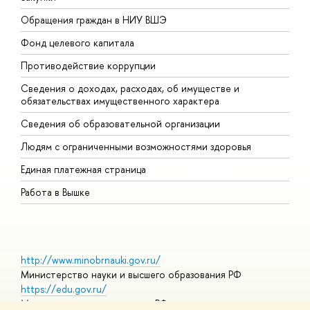
Обращения граждан в НИУ ВШЭ
А
Фонд целевого капитала
Д
Противодействие коррупции
Ц
Сведения о доходах, расходах, об имуществе и
Б
обязательствах имущественного характера
О
Сведения об образовательной организации
О
Людям с ограниченными возможностями здоровья
Единая платежная страница
Работа в Вышке
http://www.minobrnauki.gov.ru/
Министерство науки и высшего образования РФ
https://edu.gov.ru/
Министерство просвещения РФ