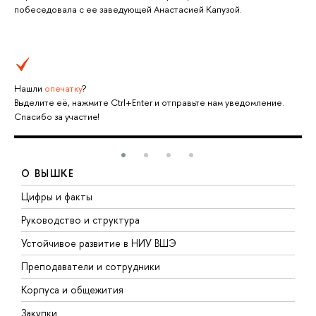
побеседовала с ее заведующей Анастасией Капузой.
Нашли
опечатку
?
Выделите её, нажмите Ctrl+Enter и отправьте нам уведомление.
Спасибо за участие!
О ВЫШКЕ
Цифры и факты
Л
Руководство и структура
Д
Устойчивое развитие в НИУ ВШЭ
О
Преподаватели и сотрудники
П
Корпуса и общежития
В
Закупки
П